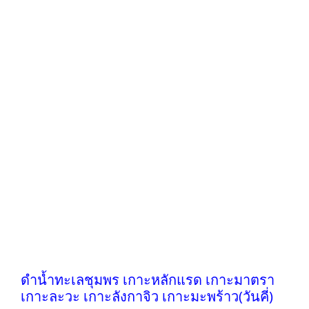
ดำน้ำทะเลชุมพร เกาะหลักแรด เกาะมาตรา
เกาะละวะ เกาะลังกาจิว เกาะมะพร้าว(วันคี่)