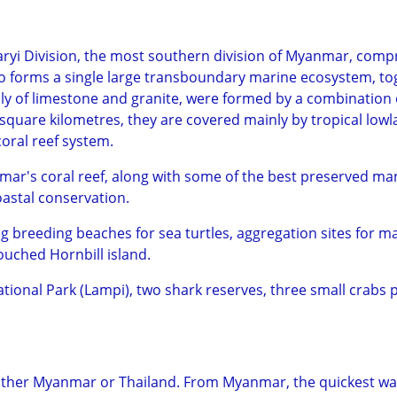
aryi Division, the most southern division of Myanmar, compr
o forms a single large transboundary marine ecosystem, tog
ily of limestone and granite, were formed by a combination 
 square kilometres, they are covered mainly by tropical lowl
oral reef system.
mar's coral reef, along with some of the best preserved 
oastal conservation.
ding breeding beaches for sea turtles, aggregation sites for m
pouched Hornbill island.
tional Park (Lampi), two shark reserves, three small crabs
ither Myanmar or Thailand. From Myanmar, the quickest way