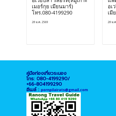
อเวย์ปิลา รีสอร์ท(หมู่เกาะ
แพ็
เมอร์กุย เมียนมาร์)
อเว
โทร.080-4199290
เมี
28 ม.ค. 2569
28 ม.ค
คู่มือท่องเที่ยวระนอง
โทร: 080-4199290/
+66-804199290
อีเมล์ :
pornpilairats@gmail.com