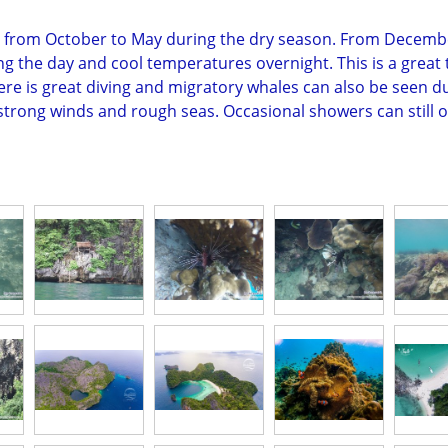
d from October to May during the dry season. From December
 the day and cool temperatures overnight. This is a great ti
. There is great diving and migratory whales can also be see
in, strong winds and rough seas. Occasional showers can stil