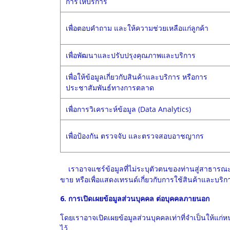
การให้บริการ
เพื่อตอบคำถาม และให้ความช่วยเหลือแก่ลูกค้า
เพื่อพัฒนาและปรับปรุงคุณภาพและบริการ
เพื่อให้ข้อมูลเกี่ยวกับสินค้าและบริการ หรือการ
ประชาสัมพันธ์ทางการตลาด
เพื่อการวิเคราะห์ข้อมูล (Data Analytics)
เพื่อป้องกัน ตรวจจับ และตรวจสอบอาชญากร
เราอาจแชร์ข้อมูลที่ไม่ระบุตัวตนของท่านสู่สาธารณะ
ขาย หรือเพื่อแสดงเทรนด์เกี่ยวกับการใช้สินค้าและบริ
6. การเปิดเผยข้อมูลส่วนบุคคล ต่อบุคคลภายนอก
โดยเราอาจเปิดเผยข้อมูลส่วนบุคคลเท่าที่จำเป็นให้แ
ไว้