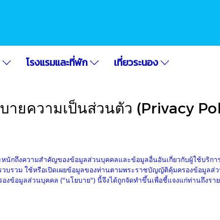
อ
โรงแรมและที่พัก
เที่ยวระนอง
บายความเป็นส่วนตัว (Privacy Pol
ถึงความสำคัญของข้อมูลส่วนบุคคลและข้อมูลอื่นอันเกี่ยวกับผู้ใช้บริการ ("ล
วบรวม ใช้หรือเปิดเผยข้อมูลของท่านตามพระราชบัญญัติคุ้มครองข้อมูลส่ว
องข้อมูลส่วนบุคคล ("นโยบาย") นี้จึงได้ถูกจัดทำขึ้นเพื่อชี้แจงแก่ท่านถึงร