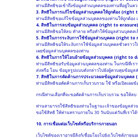
ท่านมีสิทธิขอเข้าถึงข้อมูลส่วนบุคคลของท่านที่อยู่ใ
3. สิทธิในการแก้ไขข้อมูลส่วนบุคคลให้ถูกต้อง (right 
ท่านมีสิทธิขอแก้ไขข้อมูลส่วนบุคคลของท่านให้ถูกต้อง
4. สิทธิในการลบข้อมูลส่วนบุคคล (right to erasure
ท่านมีสิทธิขอให้ลบ ทำลาย หรือทำให้ข้อมูลส่วนบุคคลเป
5. สิทธิในการระงับการใช้ข้อมูลส่วนบุคคล (right to
ท่านมีสิทธิขอให้ระงับการใช้ข้อมูลส่วนบุคคลชั่วคราว
เผยข้อมูลส่วนบุคคลของท่าน
6. สิทธิในการให้โอนย้ายข้อมูลส่วนบุคคล (right to 
ท่านมีสิทธิขอรับข้อมูลส่วนบุคคลของท่าน ในกรณีที่เราท
ส่งหรือ โอน ข้อมูลรูปแบบดังกล่าวไปยังผู้ควบคุมข้อมูลส
7. สิทธิในการคัดค้านการประมวลผลข้อมูลส่วนบุคคล (
ท่านมีสิทธิขอคัดค้านการเก็บรวบรวม ใช้ หรือเปิดเผยข
กรณีท่านเลือกที่จะขอคัดค้านการเก็บรวบรวม ขอให้ลบ 
ท่านสามารถใช้สิทธิของท่านในฐานะเจ้าของข้อมูลส่ว
ขอใช้สิทธิ ให้ท่านทราบภายใน 30 วันนับแต่วันที่เราได
10. การเชื่อมต่อเว็บไซต์หรือบริการภายนอก
เว็บไซต์ของเราอาจมีลิงก์เชื่อมโยงไปยังเว็บไซต์ภายน