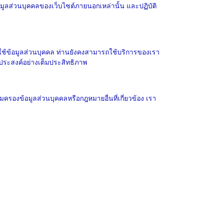
ลส่วนบุคคลของเว็บไซต์ภายนอกเหล่านั้น และปฏิบัติ
ช้ข้อมูลส่วนบุคคล ท่านยังคงสามารถใช้บริการของเรา
ุประสงค์อย่างเต็มประสิทธิภาพ
รองข้อมูลส่วนบุคคลหรือกฎหมายอื่นที่เกี่ยวข้อง เรา