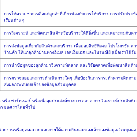
การให้ความช่วยเหลือแก่ลูกค้าที่เกี่ยวข้องกับการให้บริการ การปรับปรุงข
เรียนต่าง ๆ
การวิเคราะห์ และพัฒนาสินค้าหรือบริการให้ดียิ่งขึ้น และเหมาะสมกับค
การส่งข้อมูลเกี่ยวกับสินค้าและบริการ เพื่อมอบสิทธิพิเศษ โปรโมทชั่น 
ร้านค้า ให้แก่ลูกค้าผ่านทางอีเมล เอสเอ็มเอส และไปรษณีย์ (เมื่อเราได้
การนำข้อมูลของลูกค้ามาวิเคราะห์ตลาด และวิจัยตลาดเพื่อพัฒนาสินค้าและ
การตรวจสอบและการดำเนินการใดๆ เพื่อป้องกันการกระทำความผิดตามกฎห
ส่งผลกระทบต่อเจ้าของข้อมูลส่วนบุคคล
 หรือ พาร์ทเนอร์ หรือเพื่อจุดประสงค์ทางการตลาด การวิเคราะห์ประสิทธ
การของเราโดยทั่วไป
ก่หน่วยงานหรือบุคคลภายนอกภายใต้ความยินยอมของเจ้าของข้อมูลส่วนบุคค