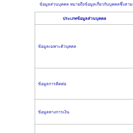
ข้อมูลส่วนบุคคล หมายถึงข้อมูลเกี่ยวกับบุคคลซึ่งสามา
ประเภทข้อมูลส่วนบุคคล
ข้อมูลเฉพาะตัวบุคคล
ข้อมูลการติดต่อ
ข้อมูลทางการเงิน