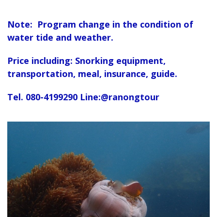
Note: Program change in the condition of
water tide and weather.
Price including: Snorking equipment,
transportation, meal, insurance, guide.
Tel. 080-4199290 Line:@ranongtour