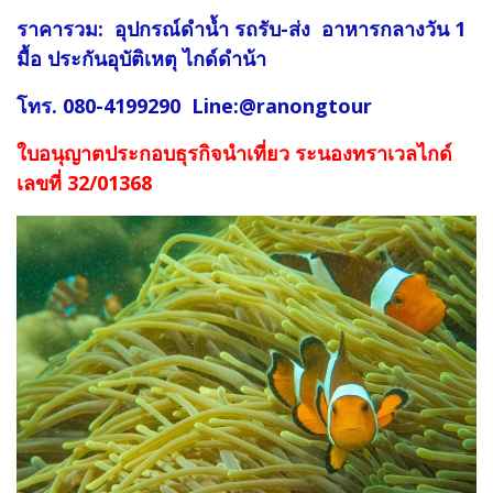
ราคารวม: อุปกรณ์ดำน้ำ รถรับ-ส่ง อาหารกลางวัน 1
มื้อ ประกันอุบัติเหตุ ไกด์ดำน้า
โทร. 080-4199290 Line:@ranongtour
ใบอนุญาตประกอบธุรกิจนำเที่ยว ระนองทราเวลไกด์
เลขที่ 32/01368