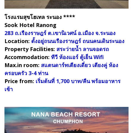
โรงแรมสุขโฮเทล ระนอง ****
Sook Hotel Ranong
283 ถ.เรืองราษฎร์ ต.เขานิเวศน์ อ.เมือง จ.ระนอง
Location:
ตั้งอยู่ถนนเรืองราษฎร์ ถนนคนเดินระนอง
Property Facilities:
สระว่ายน้ำ ลานจอดรถ
Accommodation:
ทีวี ห้องแอร์ ตู้เย็น Wifi
Max.in room:
สแตนดาร์ทเตียงเดี่ยว เตียงคู่ ห้อง
ครอบครัว 3-4 ท่าน
Price from:
เริ่มต้นที่ 1,700 บาท/คืน พร้อมอาหาร
เช้า