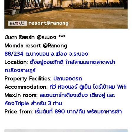
มัมดา รีสอร์ท @ระนอง ***
Momda resort @Ranong
88/234 ต.บางนอน อ.เมือง จ.ระนอง
Location:
ตั้งอยู่ซอยภักดี ใกล้สามแยกตลาดพม่า
ถ.เรืองราษฎร์
Property Facilities:
มีลานจอดรถ
Accommodation:
ทีวี ห้องแอร์ ตู้เย็น ไดร์เป่าผม Wifi
Max.in room:
สแตนดาร์ทเตียงเดี่ยว เตียงคู่ และ
ห้องTriple สำหรับ 3 ท่าน
Price from:
เริ่มต้นที่ 890 บาท/คืน พร้อมอาหารเช้า