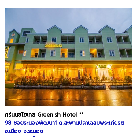
กรีนนิชโฮเทล Greenish Hotel **
98 ซอยระนองพัฒนา1 ถ.สะพานปลาเฉลิมพระเกียรติ
อ.เมือง จ.ระนอง