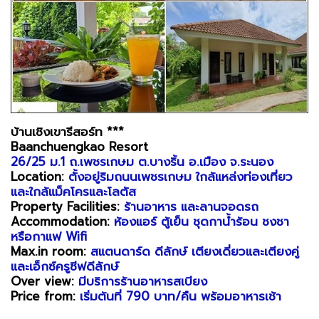
บ้านเชิงเขารีสอร์ท ***
Baanchuengkao Resort
26/25 ม.1 ถ.เพชรเกษม ต.บางริ้น อ.เมือง จ.ระนอง
Location:
ตั้งอยู่ริมถนนเพชรเกษม ใกล้แหล่งท่องเที่ยว
และใกล้แม็คโครและโลตัส
Property Facilities:
ร้านอาหาร และลานจอดรถ
Accommodation:
ห้องแอร์ ตู้เย็น ชุดกาน้ำร้อน ชงชา
หรือกาแฟ Wifi
Max.in room:
สแตนดาร์ด ดีลักษ์ เตียงเดี่ยวและเตียงคู่
และเอ็กซ์ครูซีฟดีลักษ์
Over view:
มีบริการร้านอาหารสเบียง
Price from:
เริ่มต้นที่ 790 บาท/คืน พร้อมอาหารเช้า