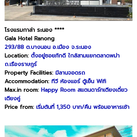
โรงแ
รมกาล่า ระนอง ****
Gala Hotel Ranong
293/88 ต.บางนอน อ.เมือง จ.ระนอง
Location:
ตั้งอยู่ซอยภักดี ใกล้สามแยกตลาดพม่า
ถ.เรืองราษฎร์
Property Facilities:
มีลานจอดรถ
Accommodation:
ทีวี ห้องแอร์ ตู้เย็น Wifi
Max.in room:
Happy Room สแตนดาร์ทเตียงเดี่ยว
เตียงคู่
Price from:
เริ่มต้นที่ 1,350 บาท/คืน พร้อมอาหารเช้า