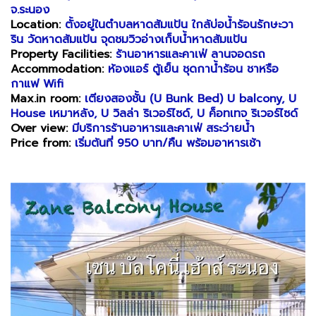
จ.ระนอง
Location:
ตั้งอยู่ในตำบลหาดส้มแป้น ใกล้บ่อน้ำร้อนรักษะวา
ริน วัดหาดส้มแป้น จุดชมวิวอ่างเก็บน้ำหาดส้มแป้น
Property Facilities:
ร้านอาหารและคาเฟ่ ลานจอดรถ
Accommodation:
ห้องแอร์ ตู้เย็น ชุดกาน้ำร้อน ชาหรือ
กาแฟ Wifi
Max.in room:
เตียงสองชั้น (U Bunk Bed) U balcony, U
House เหมาหลัง, U วิลล่า ริเวอร์ไซด์, U ค็อทเทจ ริเวอร์ไซด์
Over view:
มีบริการร้านอาหารและคาเฟ่ สระว่ายน้ำ
Price from:
เริ่มต้นที่ 950 บาท/คืน พร้อมอาหารเช้า