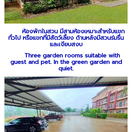
ห้องพักในสวน มีสามห้องเหมาะสำหรับแขก
ทั่วไป หรือแขกที่มีสัตว์เลี้ยง ด้านหลังมีสวนร่มรื่น
และเงียบสงบ
Three garden rooms suitable with
guest and pet. In the green garden and
quiet.