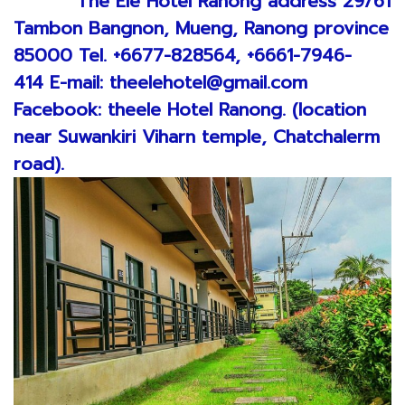
The Ele Hotel Ranong address 29/61
Tambon Bangnon, Mueng, Ranong province
85000 Tel. +6677-828564, +6661-7946-
414 E-mail: theelehotel@gmail.com
Facebook: theele Hotel Ranong. (location
near Suwankiri Viharn temple, Chatchalerm
road).