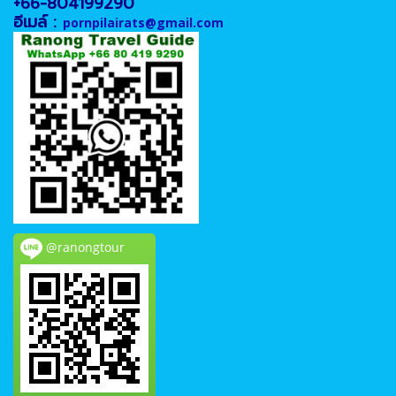
+66-804199290
อีเมล์ :
pornpilairats@gmail.com
@ranongtour