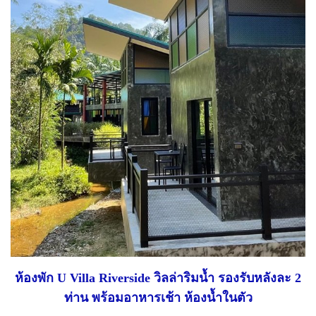
ห้องพัก U Villa Riverside วิลล่าริมน้ำ รองรับหลังละ 2
ท่าน พร้อมอาหารเช้า ห้องน้ำในตัว