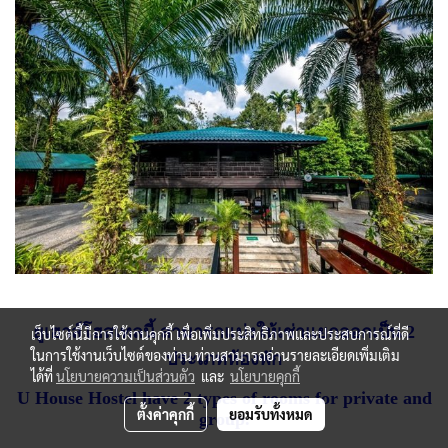
ยูเฮาส์โฮสเทลนี้ สามารถแบ่งให้เช่าแยกออกเป็น 2
เว็บไซต์นี้มีการใช้งานคุกกี้ เพื่อเพิ่มประสิทธิภาพและประสบการณ์ที่ดี
ในการใช้งานเว็บไซต์ของท่าน ท่านสามารถอ่านรายละเอียดเพิ่มเติม
ประเภทห้องพัก
ได้ที่
นโยบายความเป็นส่วนตัว
และ
นโยบายคุกกี้
U House Hostel have 2 types of rooms for private and
ตั้งค่าคุกกี้
ยอมรับทั้งหมด
group.