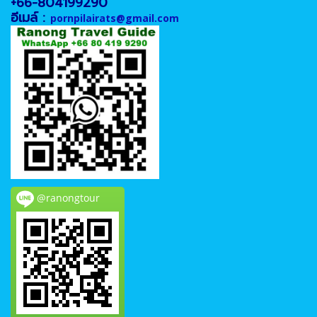
+66-804199290
อีเมล์ :
pornpilairats@gmail.com
@ranongtour