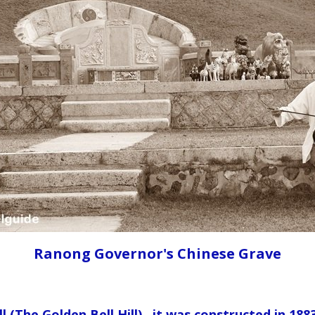
Ranong Governor's Chinese Grave
(The Golden Bell Hill) , it was constructed in 188