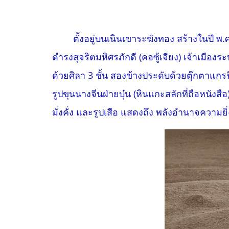
ตั้งอยู่บนเนินเขาระฆังทอง สร้างในปี 
ดำรงสุจริตมหิศรภักดี (คอซู้เจียง) เจ้าเมือง
ด้วยศิลา 3 ชั้น สองข้างประดับด้วยตุ๊กตาแ
รูปขุนนางจีนฝ่ายบุ๋น (หินแกะสลักที่ถือหนัง
มั่งคั่ง และรูปเสือ แสดงถึง พลังอำนาจความยิ