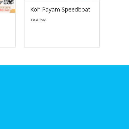
Koh Payam Speedboat
3 ต.ค. 2565