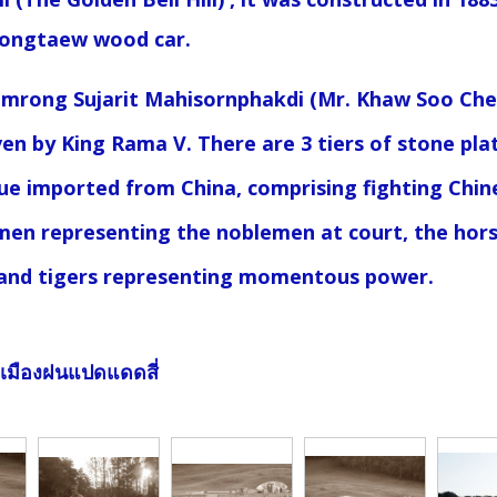
Songtaew wood car.
ng Sujarit Mahisornphakdi (Mr. Khaw Soo Chean
iven by King Rama V. There are 3 tiers of stone pla
tue imported from China, comprising fighting Chi
men representing the noblemen at court, the hors
 and tigers representing momentous power.
 เมืองฝนแปดแดดสี่