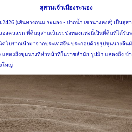
สุสานเจ้าเมืองระนอง
พ.ศ.2426 (เส้นทางถนน ระนอง - ปากน้ำ เขานางหงส์) เป็นสุ
ระนองคนแรก ที่ดินสุสานเนินระฆังทองแห่งนี้เป็นที่ดินที่ได้
กรนิตโบราณนำมาจากประเทศจีน ประกอบด้วยรูปขุนนางจีนฝ่า
สือ) แสดงถึงขุนนางที่ทำหน้าที่ในราชสำนัก รูปม้า แสดงถึง
่งใหญ่