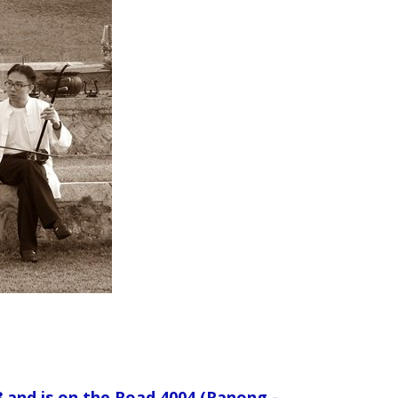
3 and is on the Road 4004 (Ranong -