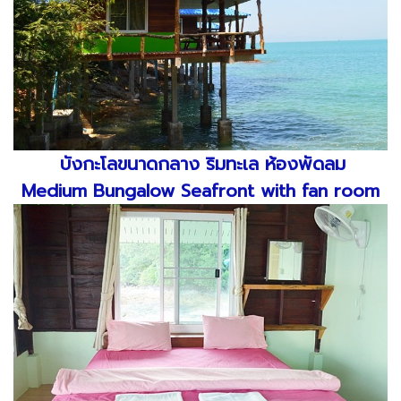
บังกะโลขนาดกลาง ริมทะเล ห้องพัดลม
Medium Bungalow Seafront with fan room