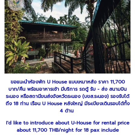
ขอแนะนำห้องพัก U House แบบเหมาหลัง ราคา 11,700
บาท/คืน พร้อมอาหารเช้า มีบริการ รถตู้ รับ - ส่ง สนามบิน
ระนอง หรือสถานีขนส่งจังหวัดระนอง (บขส.ระนอง) รองรับได้
ถึง 18 ท่าน
เรือน U House หลังใหญ่ มีระเบียงเดินรอบได้ทั้ง
4 ด้าน
I'd like to introduce about U-House for rental price
about 11,700 THB/night for 18 pax include