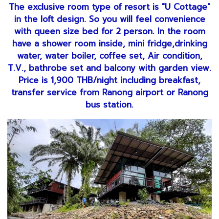
The exclusive room type of resort is "U Cottage"
in the loft design. So you will feel convenience
with queen size bed for 2 person. In the room
have a shower room inside, mini fridge,drinking
water, water boiler, coffee set, Air condition,
T.V., bathrobe set and balcony with garden view.
Price is 1,900 THB/night including breakfast,
transfer service from Ranong airport or Ranong
bus station.