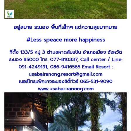
อยู่สบาย ระนอง พื้นที่เล็กๆ แต่ความสุขมากมาย
#Less speace more happiness
ที่ตั้ง 133/5 หมู่ 3 ตำบลหาดส้มแป้น อำเภอเมือง จังหวัด
ระนอง 85000 โทร. 077-810337, Call center / Line:
091-4249191, 086-9416565 Email Resort :
usabairanong.resort@gmail.com
เบอร์โทรแพ็คเกจระนองซิตี้ทัวร์ 065-531-9090
www.usabai-ranong.com