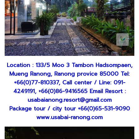
Location : 133/5 Moo 3 Tambon Hadsompaen,
Mueng Ranong, Ranong provice 85000 Tel:
+66(0)77-810337, Call center / Line: 091-
4249191, +66(0)86-9416565 Email Resort :
usabaianong.resort@gmail.com
Package tour / city tour +66(0)65-531-9090
www.usabai-ranong.com