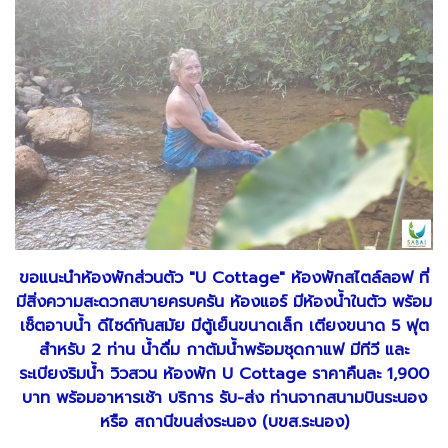
ขอแนะนำห้องพักส่วนตัว "U Cottage" ห้องพักสไตล์ลอฟ ที่
มีสิ่งความสะดวกสบายครบครัน ห้องแอร์ มีห้องน้ำในตัว พร้อม
เซ็ตอาบน้ำ ดีไซด์ทันสมัย มีตู้เย็นขนาดเล็ก เตียงขนาด 5 ฟุต
สำหรับ 2 ท่าน น้ำดื่ม กาต้มน้ำพร้อมชุดกาแฟ มีทีวี และ
ระเบียงริมน้ำ วิวสวน ห้องพัก U Cottage ราคาคืนละ 1,900
บาท พร้อมอาหารเช้า บริการ รับ-ส่ง ท่านจากสนามบินระนอง
หรือ สถานีขนส่งระนอง (บขส.ระนอง)