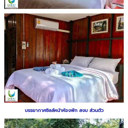
บรรยากาศชิลล์หน้าห้องพัก สงบ ส่วนตัว