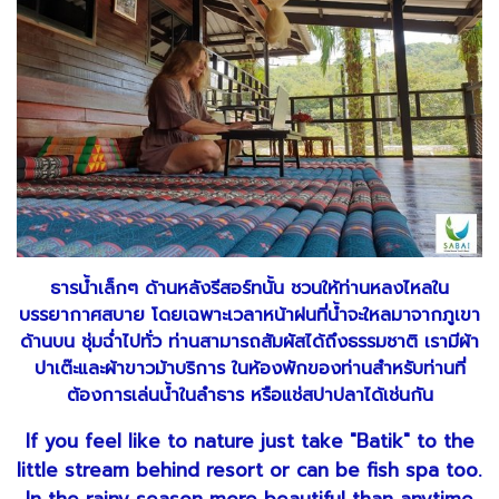
ธารน้ำเล็กๆ ด้านหลังรีสอร์ทนั้น ชวนให้ท่านหลงไหลใน
บรรยากาศสบาย โดยเฉพาะเวลาหน้าฝนที่น้ำจะใหลมาจากภูเขา
ด้านบน ชุ่มฉ่ำไปทั่ว ท่านสามารถสัมผัสได้ถึงธรรมชาติ เรามีผ้า
ปาเต๊ะและผ้าขาวม้าบริการ ในห้องพักของท่านสำหรับท่านที่
ต้องการเล่นน้ำในลำธาร หรือแช่สปาปลาได้เช่นกัน
If you feel like to nature just take "Batik" to the
little stream behind resort or can be fish spa too.