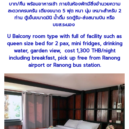
บาท/คืน พร้อมอาหารเช้า ภายในห้องพักมีสิ่งอำนวยความ
สะดวกครบครัน เตียงขนาด 5 ฟุต หนา นุ่ม เหมาะสำหรับ 2
ท่าน ตู้เย็นขนาดมินิ น้ำดื่ม รถตู้รับ-ส่งสนามบิน หรือ
บขส.ระนอง
U Balcony room type with full of facility such as
queen size bed for 2 pax, mini fridges, drinking
water, garden view, cost 1,300 THB/night
including breakfast, pick up free from Ranong
airport or Ranong bus station.