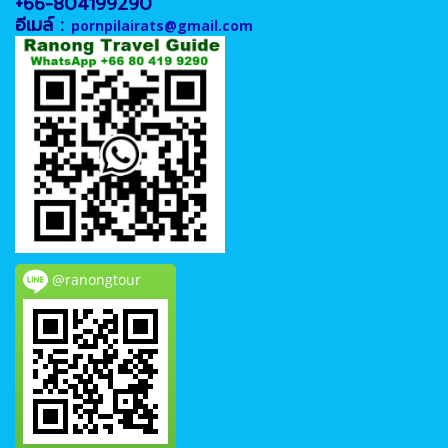
+66-804199290
อีเมล์ :
pornpilairats@gmail.com
@ranongtour