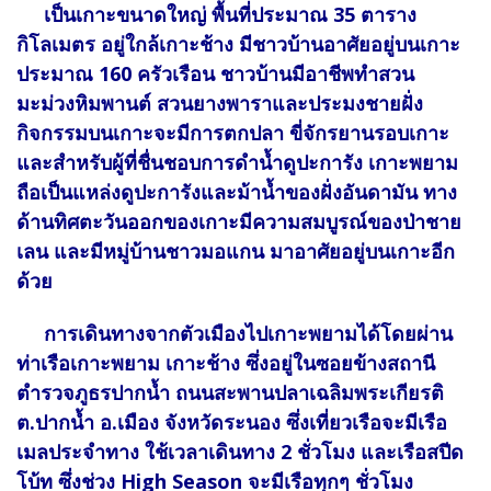
เป็นเกาะขนาดใหญ่ พื้นที่ประมาณ 35 ตาราง
กิโลเมตร อยู่ใกล้เกาะช้าง มีชาวบ้านอาศัยอยู่บนเกาะ
ประมาณ 160 ครัวเรือน ชาวบ้านมีอาชีพทำสวน
มะม่วงหิมพานต์ สวนยางพาราและประมงชายฝั่ง
กิจกรรมบนเกาะจะมีการตกปลา ขี่จักรยานรอบเกาะ
และสำหรับผู้ที่ชื่นชอบการดำน้ำดูปะการัง เกาะพยาม
ถือเป็นแหล่งดูปะการังและม้าน้ำของฝั่งอันดามัน ทาง
ด้านทิศตะวันออกของเกาะมีความสมบูรณ์ของป่าชาย
เลน และมีหมู่บ้านชาวมอแกน มาอาศัยอยู่บนเกาะอีก
ด้วย
การเดินทางจากตัวเมืองไปเกาะพยามได้โดยผ่าน
ท่าเรือเกาะพยาม เกาะช้าง ซึ่งอยู่ในซอยข้างสถานี
ตำรวจภูธรปากน้ำ ถนนสะพานปลาเฉลิมพระเกียรติ
ต.ปากน้ำ อ.เมือง จังหวัดระนอง ซึ่งเที่ยวเรือจะมีเรือ
เมลประจำทาง ใช้เวลาเดินทาง 2 ชั่วโมง และเรือสปีด
โบ้ท ซึ่งช่วง High Season จะมีเรือทุกๆ ชั่วโมง