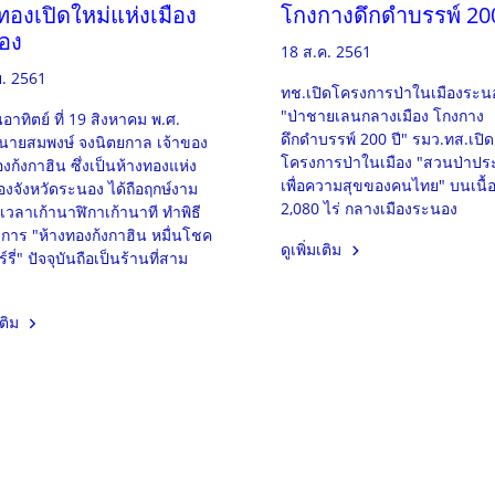
ทองเปิดใหม่แห่งเมือง
โกงกางดึกดำบรรพ์ 200
อง
18 ส.ค. 2561
ย. 2561
ทช.เปิดโครงการป่าในเมืองระน
"ป่าชายเลนกลางเมือง โกงกาง
นอาทิตย์ ที่ 19 สิงหาคม พ.ศ.
ดึกดำบรรพ์ 200 ปี" รมว.ทส.เปิด
นายสมพงษ์ จงนิตยกาล เจ้าของ
โครงการป่าในเมือง "สวนป่าปร
งก้งกาฮิน ซึ่งเป็นห้างทองแห่ง
เพื่อความสุขของคนไทย" บนเนื้อท
งจังหวัดระนอง ได้ถือฤกษ์งาม
2,080 ไร่ กลางเมืองระนอง
เวลาเก้านาฬิกาเก้านาที ทำพิธี
จการ "ห้างทองก้งกาฮิน หมื่นโชค
ดูเพิ่มเติม
์รี่" ปัจจุบันถือเป็นร้านที่สาม
เติม