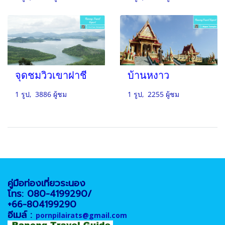
จุดชมวิวเขาฝาชี
บ้านหงาว
1 รูป, 3886 ผู้ชม
1 รูป, 2255 ผู้ชม
คู่มือท่องเที่ยวระนอง
โทร: 080-4199290/
+66-804199290
อีเมล์ :
pornpilairats@gmail.com