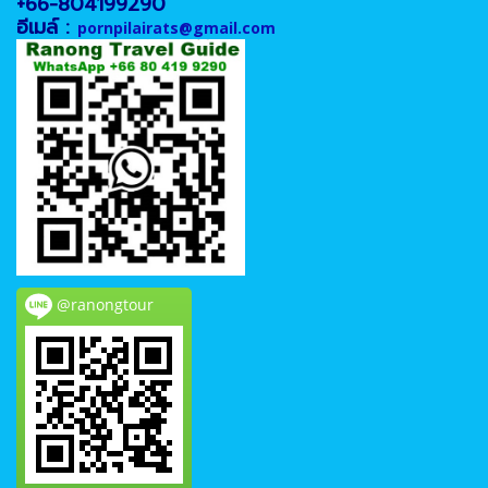
+66-804199290
อีเมล์ :
pornpilairats@gmail.com
@ranongtour