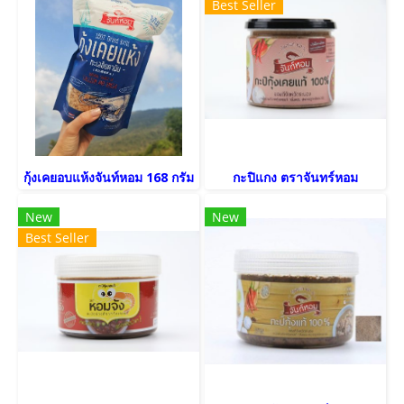
Best Seller
กุ้งเคยอบแห้งจันท์หอม 168 กรัม
กะปิแกง ตราจันทร์หอม
New
New
Best Seller