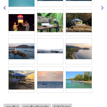
เกาะช้าง
เกาะช้างอันดามัน
KohChang