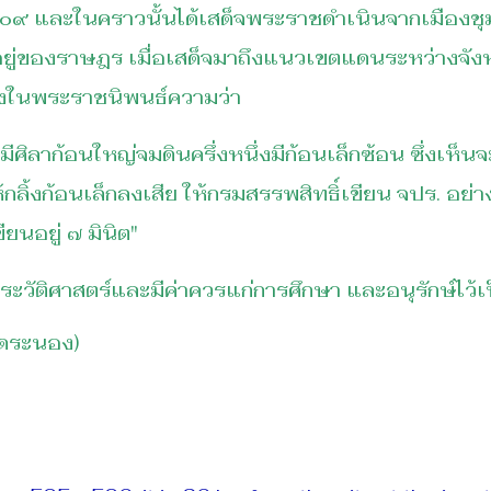
๙ และในคราวนั้นได้เสด็จพระราชดำเนินจากเมืองชุม
ยู่ของราษฎร เมื่อเสด็จมาถึงแนวเขตแดนระหว่างจั
ังในพระราชนิพนธ์ความว่า
ศิลาก้อนใหญ่จมดินครึ่งหนึ่งมีก้อนเล็กซ้อน ซึ่งเห็
ห้กลิ้งก้อนเล็กลงเสีย ให้กรมสรรพสิทธิ์เขียน จปร. อ
ียนอยู่ ๗ มินิต"
ติศาสตร์และมีค่าควรแก่การศึกษา และอนุรักษ์ไว้เ
ัดระนอง)