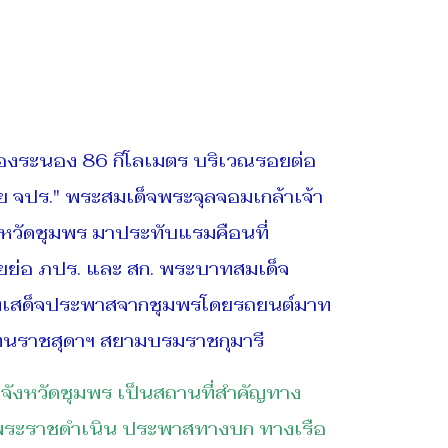
ืองระนอง 86 กิโลเมตร บริเวณรอยต่อ
ธย จปร." พระสมเด็จพระจุลจอมเกล้าเจ้า
จังหวัดชุมพร มาประทับแรมคือนที่
ไธยย่อ ภปร. และ สก. พระบาทสมเด็จ
้งที่เสด็จประพาสจากชุมพรโดยรถยนต์มาท
รัตนราชสุดาฯ สยามบรมราชกุมารี
ะจังหวัดชุมพร เป็นสถานที่สำคัญทาง
็จพระราชดำเนิน ประพาสทางบก ทางเรือ