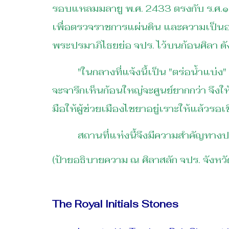
รอบแหลมมลายู พ.ศ. 2433 ตรงกับ ร.ศ.๑๐
เพื่อตรวจราชการแผ่นดิน และความเป็นอ
พระปรมาภิไธยย่อ จปร. ไว้บนก้อนศิลา ด
"ในกลางที่แจ้งนี้เป็น "ตร่อน้ำแบ่ง" มี
จะจารึกเห็นก้อนใหญ่จะศูนย์ยากกว่า จึงใ
มือให้ผู้ช่วยเมืองไชยาอยู่เราะให้แล้วรอเข
สถานที่แห่งนี้จึงมีความสำคัญทางประวั
(ป้ายอธิบายความ ณ ศิลาสลัก จปร. จังหว
The Royal Initials Stones