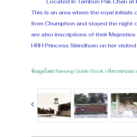
Located in Tambon Pak Chan at km 52
This is an area where the royal initial
from Chumphon and stayed the night o
are also inscriptions of their Majestie
HRH Princess Sirindhorn on her visited
ข้อมูลโดย Ranong Guide Book เที่ยวระนอง