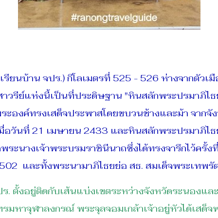
ยนบ้าน จปร.) กิโลเมตรที่ 525 - 526 ห่างจากตัวเม
สาวรีย์แห่งนี้เป็นที่ประดิษฐาน "หินสลักพระปรมาภิไ
ครั้งที่พระองค์ทรงเสด็จประพาสโดยขบวนช้างและม้า จาก
น เมื่อวันที่ 21 เมษายน 2433 และหินสลักพระปรมาภิ
็จพระนางเจ้าพระบรมราชินีนาถซึ่งได้ทรงจารึกไว้ครั
ยน 2502 และทั้งพระนามาภิไธยย่อ สธ. สมเด็จพระเทพ
ร. ตั้งอยู่ติดกับเส้นแบ่งเขตระหว่างจังหวัดระนองแล
รมหาจุฬาลงกรณ์ พระจุลจอมเกล้าเจ้าอยู่หัวได้เสด