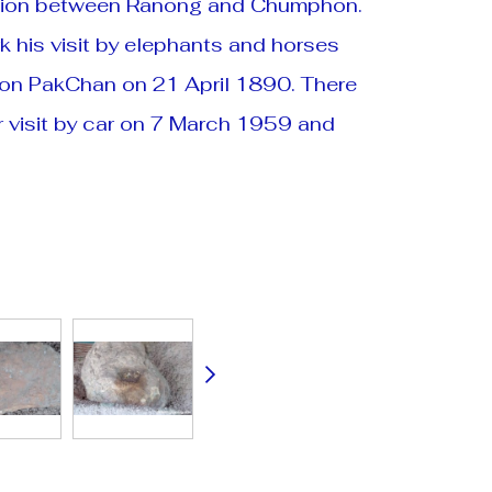
ction between Ranong and Chumphon.
rk his visit by elephants and horses
bon PakChan on 21 April 1890. There
ir visit by car on 7 March 1959 and