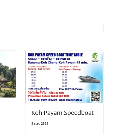
Koh Payam Speedboat
3 ต.ค. 2565