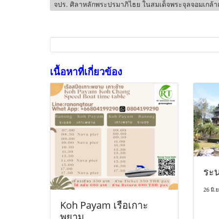
จปร. ศิลาหลักพระปรมาภิไธย ในสมเด็จพระจุลจอมเกล้าเจ้า
เนื้อหาที่เกี่ยวข้อง
ระ
26 มิ.
Koh Payam เรือเกาะ
พยาม