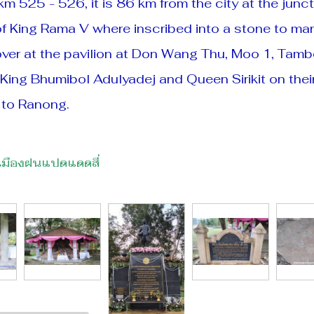
5 - 526, it is 86 km from the city at the jun
s of King Rama V where inscribed into a stone to ma
ver at the pavilion at Don Wang Thu, Moo 1, Tam
s King Bhumibol Adulyadej and Queen Sirikit on the
 to Ranong.
 เมืองฝนแปดแดดสี่