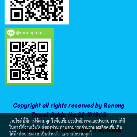
@ranongtour
Copyright all rights reserved by Ranong
Travel Guide No.32/01368
เว็บไซต์นี้มีการใช้งานคุกกี้ เพื่อเพิ่มประสิทธิภาพและประสบการณ์ที่ดี
ในการใช้งานเว็บไซต์ของท่าน ท่านสามารถอ่านรายละเอียดเพิ่มเติม
อาร์ที อันดามันทัวร์ เลขที่ใบอนุญาต 31/01368
ได้ที่
นโยบายความเป็นส่วนตัว
และ
นโยบายคุกกี้