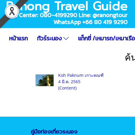
Ranong Travel Guide
Call Center: 080-4199290 Line: @ranongtour
WhatsApp +66 80 419 9290
หน้าแรก
ทัวร์ระนอง
แท็กซี่ /เหมารถ/เหมาเรื
ค้
Koh Paknum เกาะคณฑี
4 มี.ค. 2565
(Content)
คู่มือท่องเที่ยวระนอง