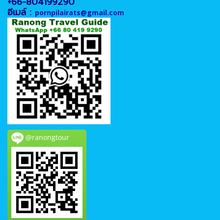
+66-804199290
อีเมล์ :
pornpilairats@gmail.com
@ranongtour