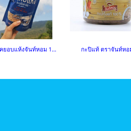
กุ้งเคยอบแห้งจันท์หอม 168 กรัม
กะปิแท้ ตราจันท์หอ