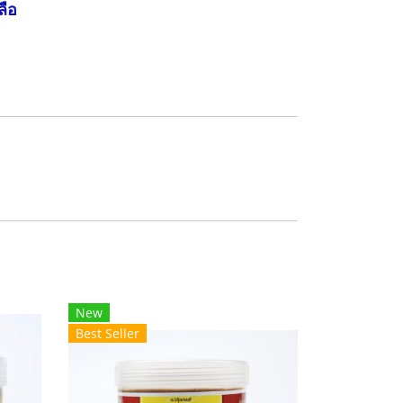
ลือ
New
Best Seller