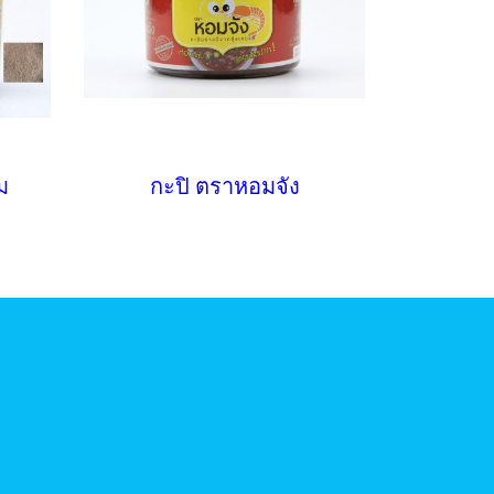
ม
กะปิ ตราหอมจัง