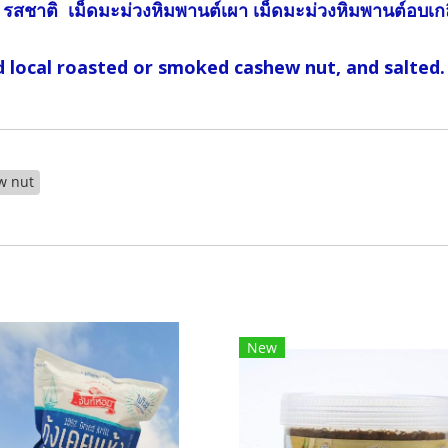
 รสชาติ เม็ดมะม่วงหิมพานต์เผา เม็ดมะม่วงหิมพานต์อบเก
cal roasted or smoked cashew nut, and salted.
w nut
New