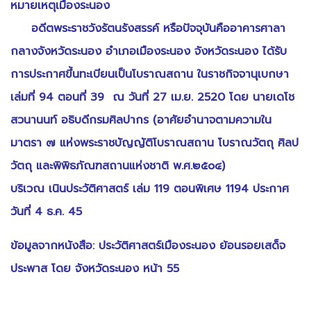
หมายเหตุเมืองระนอง
อดีตพระราชวังรัตนรังสรรค์ หรือปัจจุบันคืออาคารศาลา
กลางจังหวัดระนอง อำเภอเมืองระนอง จังหวัดระนอง ได้รับ
การประกาศขึ้นทะเบียนเป็นโบราณสถาน ในราชกิจจานุเบกษา
เล่มที่ 94 ตอนที่ 39 ณ วันที่ 27 เม.ย. 2520 โดย นายเดโช
สวนานนท์ อธิบดีกรมศิลปากร (อาศัยอำนาจตามความใน
มาตรา ๗ แห่งพระราชบัญญัติโบราณสถาน โบราณวัตถุ ศิลป
วัตถุ และพิพิธภัณฑสถานแห่งชาติ พ.ศ.๒๕๐๔)
บริเวณ เนินประวัติศาสตร์ เล่ม 119 ตอนพิเศษ 1194 ประกาศ
วันที่ 4 ธ.ค. 45
ข้อมูลจากหนังสือ: ประวัติศาสตร์เมืองระนอง ย้อนรอยเสด็จ
ประพาส โดย จังหวัดระนอง หน้า 55