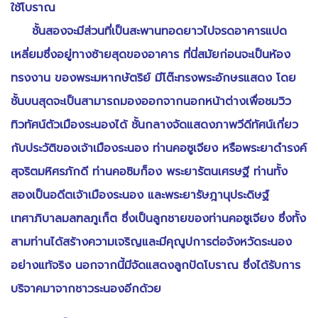
ใช้โบราณ
ชั้นสองจะมีส่วนที่เป็นสะพานทอดยาวไปจรดอาคารแปด
เหลี่ยมซึ่งอยู่ทางซ้ายสุดของอาคาร ที่นี่สมัยก่อนจะเป็นห้อง
ทรงงาน ของพระมหากษัตริย์ มีโต๊ะทรงพระอักษรแสดง โดย
ชั้นบนสุดจะเป็นสามารถมองออกจากนอกหน้าต่างเพื่อชมวิว
ทิวทัศน์ตัวเมืองระนองได้ ชั้นกลางจัดแสดงภาพวีดีทัศน์เกี่ยว
กับประวัติของเจ้าเมืองระนอง ท่านคอซูเจียง หรือพระยาดำรงค์
สุจริตมหิศรภักดี ท่านคอซิมก็อง พระยารัตนเศรษฐี ท่านทั้ง
สองเป็นอดีตเจ้าเมืองระนอง และพระยารัษฎานุประดิษฐ์
เทศาภิบาลมลฑลภูเก็ต ซึ่งเป็นลูกชายของท่านคอซูเจียง ซึ่งทั้ง
สามท่านได้สร้างความเจริญและมีคุณูปการต่อจังหวัดระนอง
อย่างแท้จริง นอกจากนี้มีจัดแสดงลูกปัดโบราณ ซึ่งได้รับการ
บริจาคมาจากชาวระนองอีกด้วย