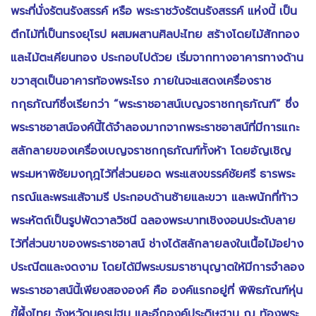
พระที่นั่งรัตนรังสรรค์ หรือ พระราชวังรัตนรังสรรค์ แห่งนี้ เป็น
ตึกไม้ที่เป็นทรงยุโรป ผสมผสานศิลปะไทย สร้างโดยไม้สักทอง
และไม้ตะเคียนทอง ประกอบไปด้วย เริ่มจากทางอาคารทางด้าน
ขวาสุดเป็นอาคารท้องพระโรง ภายในจะแสดงเครื่องราช
กกุธภัณฑ์ซึ่งเรียกว่า “พระราชอาสน์เบญจราชกกุธภัณฑ์” ซึ่ง
พระราชอาสน์องค์นี้ได้จำลองมากจากพระราชอาสน์ที่มีการแกะ
สลักลายของเครื่องเบญจราชกกุธภัณฑ์ทั้งห้า โดยอัญเชิญ
พระมหาพิชัยมงกุฎไว้ที่ส่วนยอด พระแสงขรรค์ชัยศรี ธารพระ
กรณ์และพระแส้จามรี ประกอบด้านซ้ายและขวา และพนักที่ท้าว
พระหัตถ์เป็นรูปพัดวาลวิชนี ฉลองพระบาทเชิงงอนประดับลาย
ไว้ที่ส่วนขาของพระราชอาสน์ ช่างได้สลักลายลงในเนื้อไม้อย่าง
ประณีตและงดงาม โดยได้มีพระบรมราชานุญาตให้มีการจำลอง
พระราชอาสน์นี้เพียงสององค์ คือ องค์แรกอยู่ที่ พิพิธภัณฑ์หุ่น
ขี้ผึ้งไทย จังหวัดนครปฐม และอีกองค์ประดิษฐาน ณ ท้องพระ