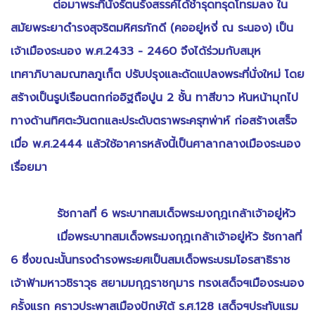
ต่อมาพระที่นั่งรัตนรังสรรค์ได้ชำรุดทรุดโทรมลง ใน
สมัยพระยาดำรงสุจริตมหิศรภักดี (คออยู่หงี่ ณ ระนอง) เป็น
เจ้าเมืองระนอง พ.ศ.2433 - 2460 จึงได้ร่วมกับสมุห
เทศาภิบาลมณฑลภูเก็ต ปรับปรุงและดัดแปลงพระที่นั่งใหม่ โดย
สร้างเป็นรูปเรือนตกก่ออิฐถือปูน 2 ชั้น ทาสีขาว หันหน้ามุกไป
ทางด้านทิศตะวันตกและประดับตราพระครุฑพ่าห์ ก่อสร้างเสร็จ
เมื่อ พ.ศ.2444 แล้วใช้อาคารหลังนี้เป็นศาลากลางเมืองระนอง
เรื่อยมา
รัชกาลที่ 6 พระบาทสมเด็จพระมงกุฎเกล้าเจ้าอยู่หัว
เมื่อพระบาทสมเด็จพระมงกุฎเกล้าเจ้าอยู่หัว รัชกาลที่
6 ซึ่งขณะนั้นทรงดำรงพระยศเป็นสมเด็จพระบรมโอรสาธิราช
เจ้าฟ้ามหาวชิราวุธ สยามมกุฎราชกุมาร ทรงเสด็จฯเมืองระนอง
ครั้งแรก คราวประพาสเมืองปักษ์ใต้ ร.ศ.128 เสด็จฯประทับแรม