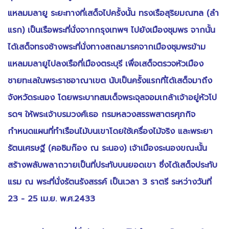
แหลมมลายู ระยะทางที่เสด็จไปครั้งนั้น ทรงเรือสุริยมณฑล (ลำ
แรก) เป็นเรือพระที่นั่งจากกรุงเทพฯ ไปยังเมืองชุมพร จากนั้น
ได้เสด็จทรงช้างพระที่นั่งทางสถลมารคจากเมืองชุมพรข้าม
แหลมมลายูไปลงเรือที่เมืองตระบุรี เพื่อเสด็จตรวจหัวเมือง
ชายทะเลในพระราชอาณาเขต นับเป็นครั้งแรกที่ได้เสด็จมาถึง
จังหวัดระนอง โดยพระบาทสมเด็จพระจุลจอมเกล้าเจ้าอยู่หัวโป
รดฯ ให้พระเจ้าบรมวงศ์เธอ กรมหลวงสรรพสาตรศุภกิจ
กำหนดแผนที่ทำเรือนไม้บนเขาโดยใช้เครื่องไม้จริง และพระยา
รัตนเศรษฐี (คอซิมก๊อง ณ ระนอง) เจ้าเมืองระนองขณะนั้น
สร้างพลับพลาถวายเป็นที่ประทับบนยอดเขา ซึ่งได้เสด็จประทับ
แรม ณ พระที่นั่งรัตนรังสรรค์ เป็นเวลา 3 ราตรี ระหว่างวันที่
23 - 25 เม.ย. พ.ศ.2433