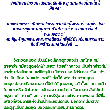
รักเกียรติรักวงศ์ เสริมส่งสัมพันธ์ ทูนเทิดเมืองไทยนั้น ให้
ยืนยง"
"บทเพลงพระราชนิพนธ์ ในพระบาทสมเด็จพระเจ้าอยู่หัว ปรมิ
นทรมหาภูมิพลอดุลยเดช รัชกาลที่ ๙ ลำดับที่ ๓๔ ปี
พ.ศ.๒๕๐๒"
ขออัญเชิญบทเพลงพระราชนิพนธ์ เพื่อใช้อ้างอิงในการกล่าว
ถึงจังหวัดระนองในครั้งนี้ .....
จังหวัดระนอง เป็นเมืองเล็กที่สุดของประเทศไทย ที่มี
ฉายาว่า "เมืองสุดหล้าฟ้าเขียว" โดยคำกล่าวนี้ เป็นคำกล่าวที่มี
มาตั้งแต่สมัยก่อน แต่ปัจจุบัน เมืองระนอง ได้รับฉายาใหม่แล้ว
ว่า เป็นเมือง "ฝนแปดแดดสี่" ทั้งนี้ก็เพราะว่า ความอุดม
สมบูรณ์ของเมืองระนอง ที่มีป่าไม้อุดมสมบูรณ์ ทั้งป่าบกและป่า
ในทะเล หรือ ป่าโกงกางนั่นเอง เกาะต่างๆ ในระนอง อันได้แก่
หมู่เกาะกำ เกาะค้างคาว เกาะญี่ปุ่น เกาะช้าง เกาะพยาม ก็มีชื่อ
เสียงที่สวยงามแห่งน่านน้ำทะเลอันดามัน นอกจากนี้ยังเปิด
ประตูสู่แผ่นดินใต้สุด ของประเทศเมียนมาร์อีกด้วย