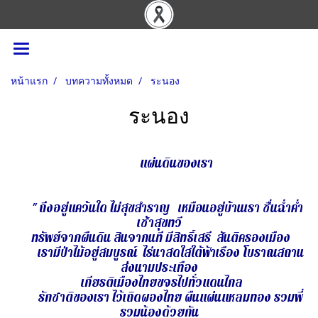
หน้าแรก
บทความทั้งหมด
ระนอง
ระนอง
แผ่นดินของเรา
" ถึงอยู่แคว้นใด ไม่สุขสำราญ เหมือนอยู่บ้านเรา ชื่นฉ่ำค่ำ
เช้าสุขทวี
ทรัพย์จากผืนดิน สินจากนที มีสิทธิ์เสรี สันติครองเมือง
เรามีป่าไม้อยู่สมบูรณ์ ไร่นาสดใสใต้ฟ้าเรือง โบราณสถาน
ส่งนามประเทือง
เกียรติเมืองไทยขจรไปทั่วแดนไกล
รักชาติของเรา ไว้เถิดผองไทย ผืนแผ่นแหลมทอง รวมพี่
รวมน้องด้วยกัน