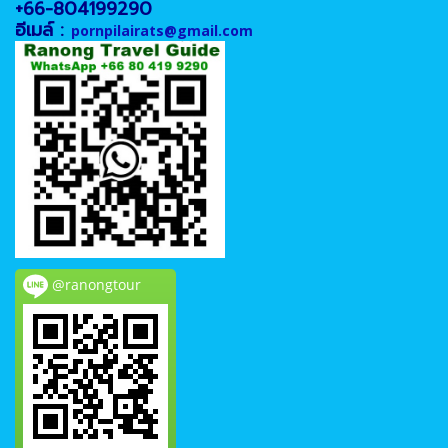
+66-804199290
อีเมล์ :
pornpilairats@gmail.com
@ranongtour