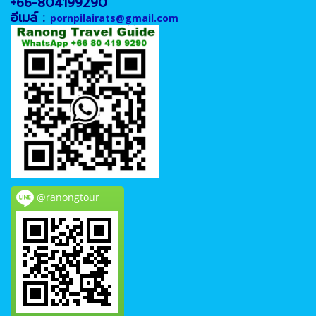
+66-804199290
อีเมล์ :
pornpilairats@gmail.com
@ranongtour