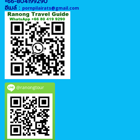
+66-804199290
อีเมล์ :
pornpilairats@gmail.com
@ranongtour