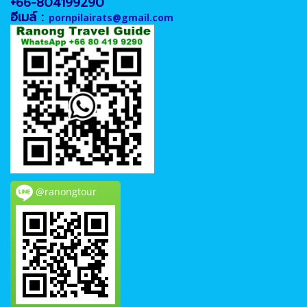
+66-804199290
อีเมล์ :
pornpilairats@gmail.com
@ranongtour