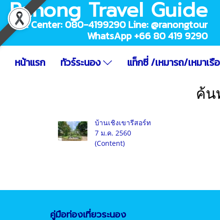
Ranong Travel Guide
Call Center: 080-4199290 Line: @ranongtour
WhatsApp +66 80 419 9290
หน้าแรก
ทัวร์ระนอง
แท็กซี่ /เหมารถ/เหมาเรื
ค้น
บ้านเชิงเขารีสอร์ท
7 ม.ค. 2560
(Content)
คู่มือท่องเที่ยวระนอง