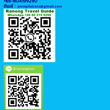
+66-804199290
อีเมล์ :
pornpilairats@gmail.com
@ranongtour