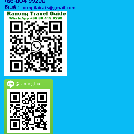
+66-804199290
อีเมล์ :
pornpilairats@gmail.com
@ranongtour