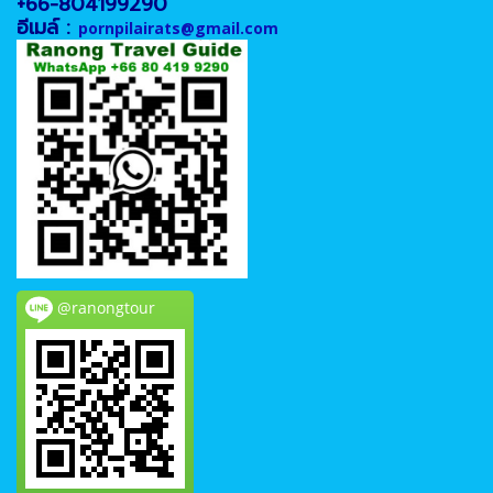
+66-804199290
อีเมล์ :
pornpilairats@gmail.com
@ranongtour