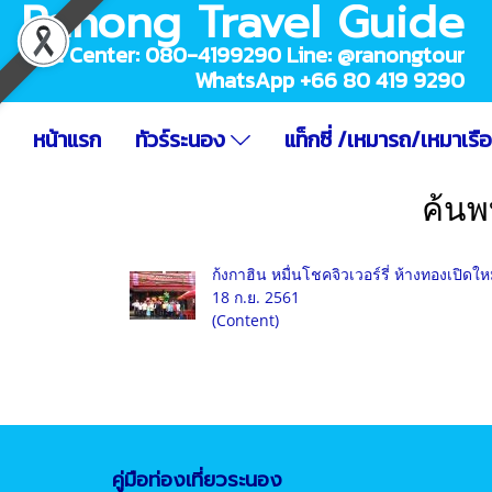
Ranong Travel Guide
Call Center: 080-4199290 Line: @ranongtour
WhatsApp +66 80 419 9290
หน้าแรก
ทัวร์ระนอง
แท็กซี่ /เหมารถ/เหมาเรื
ค้นพ
ก้งกาฮิน หมื่นโชคจิวเวอร์รี่ ห้างทองเปิดใ
18 ก.ย. 2561
(Content)
คู่มือท่องเที่ยวระนอง