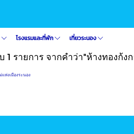
อ
โรงแรมและที่พัก
เที่ยวระนอง
บ 1 รายการ จากคำว่า"ห้างทองก้งก
หม่แห่งเมืองระนอง