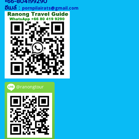
+66-804199290
อีเมล์ :
pornpilairats@gmail.com
@ranongtour