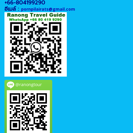
+66-804199290
อีเมล์ :
pornpilairats@gmail.com
@ranongtour