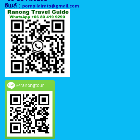
อีเมล์ :
pornpilairats@gmail.com
@ranongtour