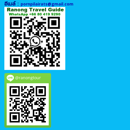
อีเมล์ :
pornpilairats@gmail.com
@ranongtour